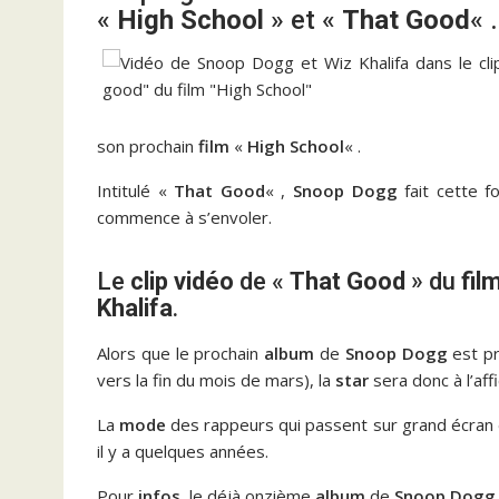
«
High School
» et «
That Good
« .
son prochain
film
«
High School
« .
Intitulé «
That Good
« ,
Snoop Dogg
fait cette f
commence à s’envoler.
Le
clip
vidéo
de «
That Good
» du
fil
Khalifa
.
Alors que le prochain
album
de
Snoop Dogg
est pr
vers la fin du mois de mars), la
star
sera donc à l’af
La
mode
des rappeurs qui passent sur grand écran
il y a quelques années.
Pour
infos
, le déjà onzième
album
de
Snoop Dogg