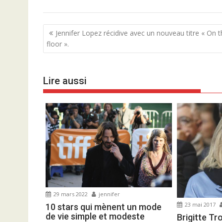
N
Jennifer Lopez récidive avec un nouveau titre « On 
a
floor ».
v
i
Lire aussi
g
a
t
i
o
n
d
e
l
29 mars 2022
jennifer
’
23 mai 2017
10 stars qui mènent un mode
a
de vie simple et modeste
Brigitte Tr