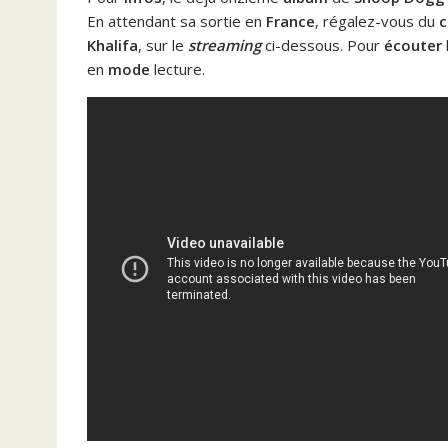
En attendant sa sortie en
France
, régalez-vous du
c
Khalifa
, sur le
streaming
ci-dessous. Pour
écouter
en
mode
lecture.