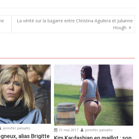
the
La vérité sur la bagarre entre Christina Aguilera et Julianne
Hough.
jennifer paloalto
21 mai 2017
jennifer paloalto
ogneux, alias Brigitte
Kim Kardashian en maillot : son