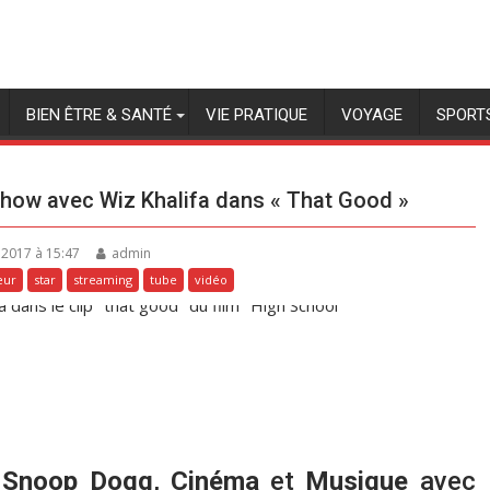
BIEN ÊTRE & SANTÉ
VIE PRATIQUE
VOYAGE
SPORT
show avec Wiz Khalifa dans « That Good »
e 2017 à 15:47
admin
eur
star
streaming
tube
vidéo
e
Snoop Dogg
,
Cinéma
et
Musique
avec