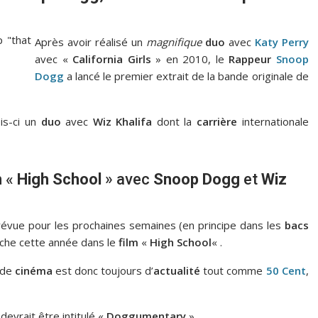
Après avoir réalisé un
magnifique
duo
avec
Katy Perry
avec «
California Girls
» en 2010, le
Rappeur
Snoop
Dogg
a lancé le premier extrait de la bande originale de
ois-ci un
duo
avec
Wiz Khalifa
dont la
carrière
internationale
m
«
High School
» avec
Snoop Dogg
et
Wiz
évue pour les prochaines semaines (en principe dans les
bacs
fiche cette année dans le
film
«
High School
« .
 de
cinéma
est donc toujours d’
actualité
tout comme
50 Cent
,
devrait être intitulé «
Doggumentary
»