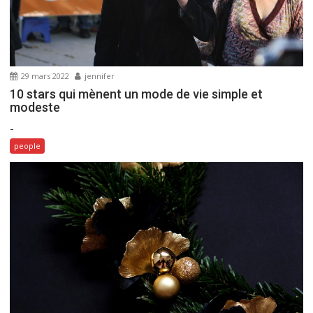
’
a
r
t
29 mars 2022
jennifer
i
10 stars qui mènent un mode de vie simple et
c
modeste
l
-
e
people