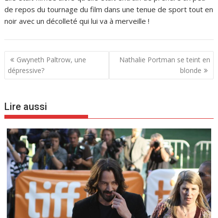
de repos du tournage du film dans une tenue de sport tout en
noir avec un décolleté qui lui va à merveille !
N
Gwyneth Paltrow, une
Nathalie Portman se teint en
a
dépressive?
blonde
v
i
Lire aussi
g
a
t
i
o
n
d
e
l