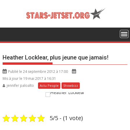
S
k
i
p
t
o
c
o
Heather Locklear, plus jeune que jamais!
n
t
Publié le 24 septembre 2012 à 17:00
e
Mis à jour le 19 mai 2017 à 16:31
n
jennifer paloalto
Actu People
Showbizz
t
5/5 - (1 vote)